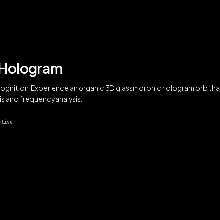
 Hologram
recognition. Experience an organic 3D glassmorphic hologram orb that
is and frequency analysis.
ctive