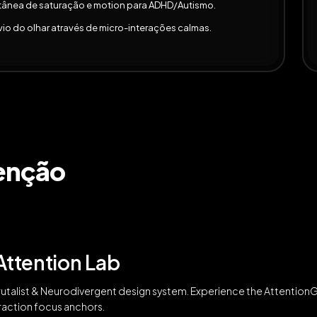
ânea de saturação e motion para ADHD/Autismo.
o do olhar através de micro-interações calmas.
tenção
Attention Lab
utalist & Neurodivergent design system. Experience the AttentionGu
raction focus anchors.