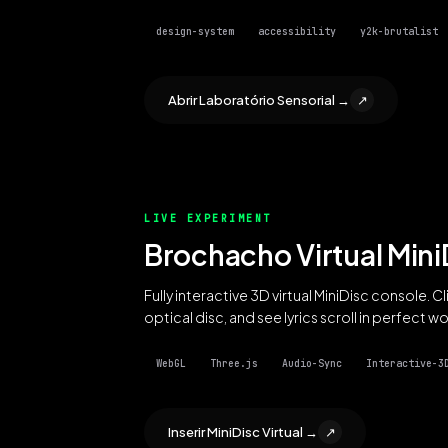
design-system
accessibility
y2k-brutalist
Abrir Laboratório Sensorial →
↗
LIVE EXPERIMENT
Brochacho Virtual Mini
Fully interactive 3D virtual MiniDisc console. 
optical disc, and see lyrics scroll in perfect
WebGL
Three.js
Audio-Sync
Interactive-3
Inserir MiniDisc Virtual →
↗