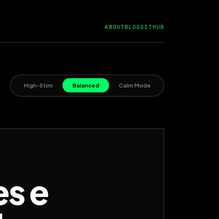
ABOUT
BLOG
GITHUB
High-Stim
Balanced
Calm Mode
es e