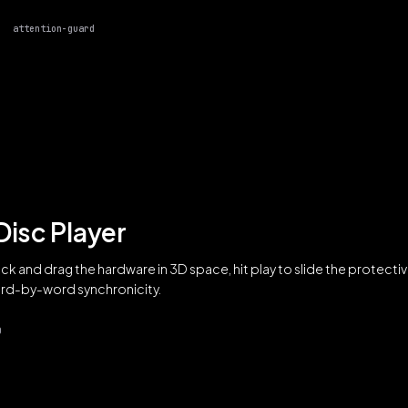
attention-guard
Disc Player
Click and drag the hardware in 3D space, hit play to slide the protect
 word-by-word synchronicity.
D