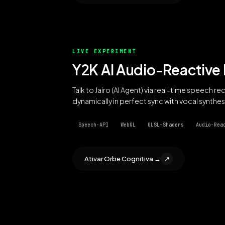
LIVE EXPERIMENT
Y2K AI Audio-Reactive
Talk to Jairo (AI Agent) via real-time speech 
dynamically in perfect sync with vocal synthes
Speech-API
WebGL
GLSL-Shaders
Audio-Rea
Ativar Orbe Cognitiva →
↗