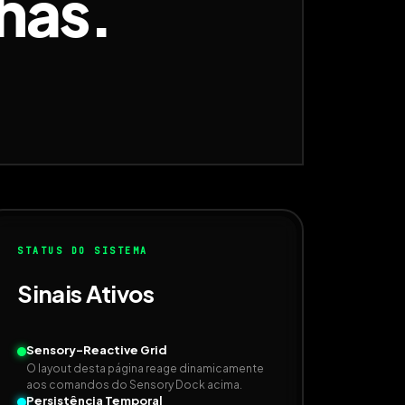
nhas.
STATUS DO SISTEMA
Sinais Ativos
Sensory-Reactive Grid
O layout desta página reage dinamicamente
aos comandos do Sensory Dock acima.
Persistência Temporal