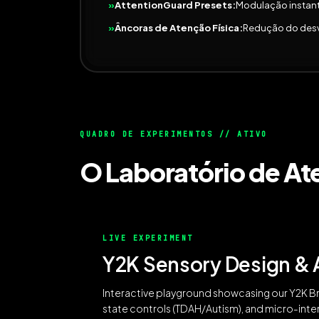
AttentionGuard Presets:
Modulação instant
Âncoras de Atenção Física:
Redução do desvi
QUADRO DE EXPERIMENTOS // ATIVO
O Laboratório de A
LIVE EXPERIMENT
Y2K Sensory Design & 
Interactive playground showcasing our Y2K Br
state controls (TDAH/Autism), and micro-inte